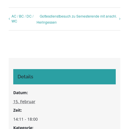
AC / BC / DC /
Gottesdienstbesuch zu Semesterende mit anschl.
WC
Heringessen
PROGRAMM ALS PDF HERUNTERLADEN
Details
Datum:
15. Februar
Zeit:
14:11 - 18:00
Kategorie: